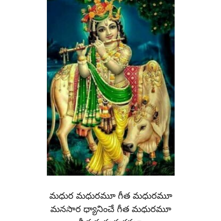
మధుర మధురమూ గీత మధురమూ
మనసార ధ్యానించే గీత మధురమూ