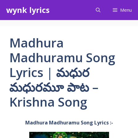
Skip
wynk lyrics
Menu
to
content
Madhura
Madhuramu Song
Lyrics | మధుర
మధురమూ పాట –
Krishna Song
Madhura Madhuramu Song Lyrics :-