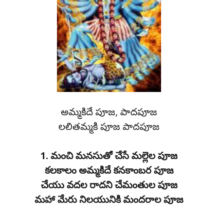
అమ్మకిదే పూజ, పాదపూజ
లలితమ్మకి పూజ పాదపూజ
1. మంచి మనసుతో చేసే మల్లెల పూజ
కలకాలం అమ్మకిదే కనకాంబర పూజ
చేయు వదల రాదని చేమంతుల పూజ
మహా మేరు నిలయునికి మందరాల పూజ