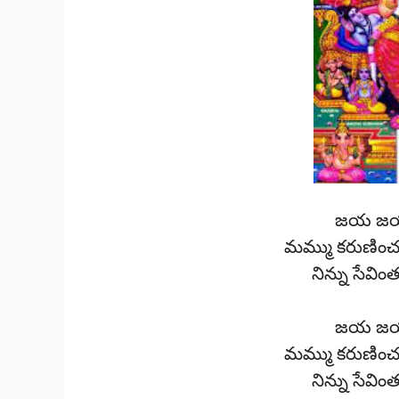
జయ జయ శ్
మమ్ము కరుణిం
నిన్ను సేవి
జయ జయ శ్
మమ్ము కరుణిం
నిన్ను సేవి