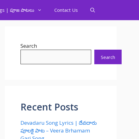
gs | పూజ పాటలు
Contact Us
Search
Search
Recent Posts
Devadaru Song Lyrics | దేవదారు
పూలకై పాట – Veera Brhamam
Gari Song