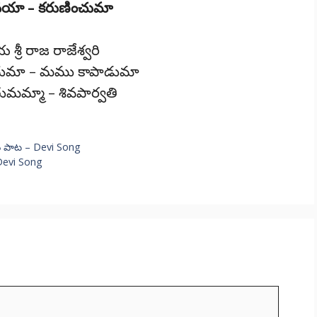
నయా – కరుణించుమా
రీ రాజ రాజేశ్వరి
చుమా – మము కాపాడుమా
ంతుమమ్మా – శివపార్వతి
ం పాట – Devi Song
Devi Song