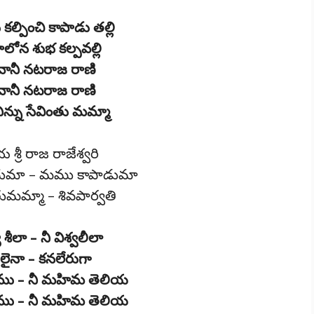
ల్పించి కాపాడు తల్లి
ోన శుభ కల్పవల్లి
ానీ నటరాజ రాణి
ానీ నటరాజ రాణి
్ను సేవింతు మమ్మా
రీ రాజ రాజేశ్వరి
చుమా – మము కాపాడుమా
ంతుమమ్మా – శివపార్వతి
శీలా – నీ విశ్వలీలా
దులైనా – కనలేరుగా
ము – నీ మహిమ తెలియ
ము – నీ మహిమ తెలియ