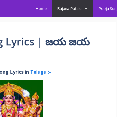
Home
Bajana Patalu
Pooja Son
ng Lyrics | జయ జయ
Song Lyrics in
Telugu :-