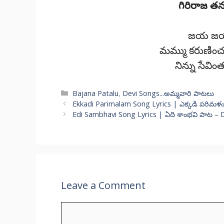
గిరిరాజ త
జయ జయ శ్
మమ్ము కరుణిం
నిన్ను సేవి
Categories
Bajana Patalu
,
Devi Songs...అమ్మవారి పాటలు
Ekkadi Parimalam Song Lyrics | ఎక్కడి పరిమళ
Edi Sambhavi Song Lyrics | ఏది శాంభవి పాట – 
Leave a Comment
Comment