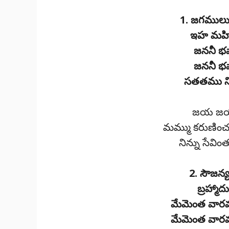
1. జగములు క
ఇహ మహిల
జననీ భవ
జననీ భవ
సతతము నిన
జయ జయ శ్
మమ్ము కరుణిం
నిన్ను సేవి
2. సౌజన్య 
బ్రహ్మా
మేమెంత వార
మేమెంత వార