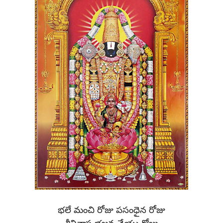
భలే మంచి రోజు పసంధైన రోజు
శ్రీనివాస భజన చేయు రోజు