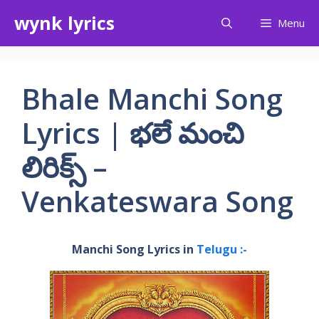
Skip
wynk lyrics
Menu
to
content
Bhale Manchi Song
Lyrics | భలే మంచి
లిరిక్స్ –
Venkateswara Song
Manchi Song Lyrics in
Telugu :-