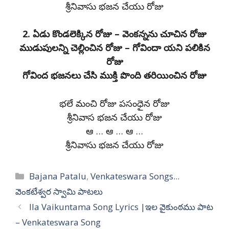
శ్రీనివాసు భజన చేయు రోజు
2. ఏడు కొండలెక్కిన రోజు – వెంకన్నను చూచిన రోజు
ముడుపులన్ని చెల్లించిన రోజు – గోవిందా యని పలికిన
రోజు
గోవింద భజనలు చేసి ముక్తి పొంది తరియించిన రోజు
భలే మంచి రోజు పసంధైన రోజు
శ్రీనివాస భజన చేయు రోజు
ఆ … ఆ … ఆ …
శ్రీనివాసు భజన చేయు రోజు
Categories
Bajana Patalu
,
Venkateswara Songs...
వెంకటేశ్వర స్వామి పాటలు
Ila Vaikuntama Song Lyrics |ఇల వైకుంఠము పాట
– Venkateswara Song