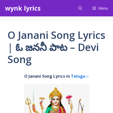
Skip
wynk lyrics
Menu
to
content
O Janani Song Lyrics
| ఓ జననీ పాట – Devi
Song
O Janani Song Lyrics in
Telugu :-