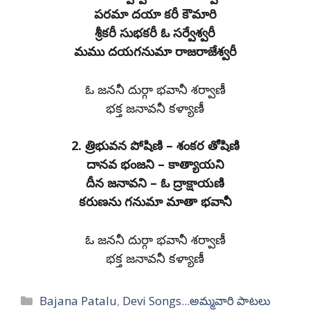
పరమా దయా కరీ కౌమారి
శ్రీకరీ సుభకరీ ఓ సర్వేశ్వరీ
మము దయగనుమా రాజరాజేశ్వరీ
ఓ జననీ దుర్గా భవానీ శర్వాణీ
భక్త జనావనీ కళ్యాణీ
2. త్రిభువన పోషిణి – శంకర తోషిణి
దానవ భంజని – కాత్యాయని
దీన జనావని – ఓ ద్రాక్షాయణి
కరుణను గనుమా మాతా భవానీ
ఓ జననీ దుర్గా భవానీ శర్వాణీ
భక్త జనావనీ కళ్యాణీ
Categories
Bajana Patalu
,
Devi Songs...అమ్మవారి పాటలు