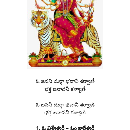
ఓ జననీ దుర్గా భవానీ శర్వాణీ
భక్త జనావనీ కళ్యాణీ
ఓ జననీ దుర్గా భవానీ శర్వాణీ
భక్త జనావనీ కళ్యాణీ
1. ఓ విశ్వేశ్వరీ – ఓం కారేశ్వరీ