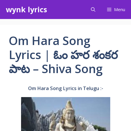
Skip
wynk lyrics
Menu
to
content
Om Hara Song
Lyrics | ఓం హర శంకర
పాట – Shiva Song
Om Hara Song Lyrics in Telugu :-