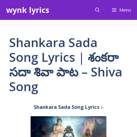
Skip
wynk lyrics
Menu
to
content
Shankara Sada
Song Lyrics | శంకరా
సదా శివా పాట – Shiva
Song
Shankara Sada Song Lyrics :-