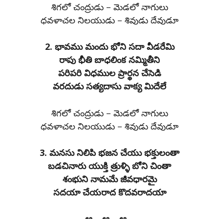
శిగలో చంద్రుడు – మెడలో నాగులు
ధవళాచల నిలయుడు – శివుడు దేవుడూ
2. భావము మందు భోని సదా వీడరేమి
రాపు భీతి బాధలింక నమ్మితీని
పరిపరి విధముల ప్రార్థన చేసెడి
వరదుడు సత్యదాసు వాక్య మిదేలే
శిగలో చంద్రుడు – మెడలో నాగులు
ధవళాచల నిలయుడు – శివుడు దేవుడూ
3. మనసు నిలిపి భజన చేయు భక్తులంతా
బడచినారు యుక్తి త్రుళ్ళి బోని చింతా
శంభుని నామమే జీవధారమై
సదయా చేయరాద కొదవరాదయా
ఆ… ఆ… ఆ…