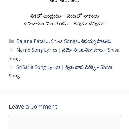
శిగలో చంద్రుడు – మెడలో నాగులు
ధవళాచల నిలయుడు – శివుడు దేవుడూ
Categories
Bajana Patalu
,
Shiva Songs...శివయ్య పాటలు
Namo Song Lyrics | నమో సాంబశివా పాట – Shiva
Song
SriSaila Song Lyrics | శ్రీశైల వాస లిరిక్స్ – Shiva
Song
Leave a Comment
Comment