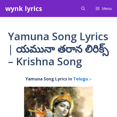
Skip
wynk lyrics
Menu
to
content
Yamuna Song Lyrics
| యమునా తరాన లిరిక్స్
– Krishna Song
Yamuna Song Lyrics in
Telugu :-