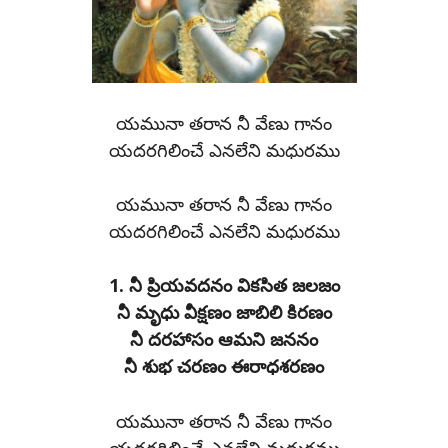
యమునా తరాన నీ వేణు గానం
యదరగిలించే ఎనలేని మధురము
యమునా తరాన నీ వేణు గానం
యదరగిలించే ఎనలేని మధురము
1. నీ ప్రియవదనం వికసిత జలజం
నీ మృధు వీక్షణం జాబిలి కిరణం
నీ దరహాసం ఆమని జననం
నీ శుభ చరణం ఈరాధశరణం
యమునా తరాన నీ వేణు గానం
యదరగిలించే ఎనలేని మధురము