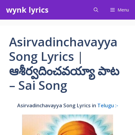
Skip
wynk lyrics
Menu
to
content
Asirvadinchavayya
Song Lyrics |
ఆశీర్వదించవయ్యా పాట
– Sai Song
Asirvadinchavayya Song Lyrics in
Telugu :-