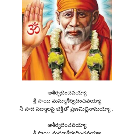
ఆశీర్వదించవయ్యా
శ్రీ సాయి మమ్మాశీర్వదించవయ్యా
నీ పాద పద్మాలపై భక్తితో ప్రణమిల్లినామయ్యా…
ఆశీర్వదించవయ్యా
శ్రీ సాయి మమ్మాశీర్వదించవయ్యా