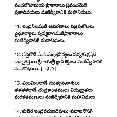
పంచలోహమయ ప్రాకారాలు ప్రపంచమేలే
ప్రజాధిపతులు మణిద్వీపానికి మహానిధులు.
11. ఇంద్రనీలమణి ఆభరణాలు వజ్రపుకోటలు
వైఢూర్యాలు పుష్యరాగమణిప్రాకారాలు
మణిద్వీపానికి మహానిధులు.
12. సప్తకోటి ఘన మంత్రవిద్యలు సర్వశుభప్రద
ఇచ్ఛాశక్తులు శ్రీగాయత్రీ జ్ఞానశక్తులు మణిద్వీపానికి
మహానిధులు.
||భువ||
13. మిలమిలలాడే ముత్యపురాశులు
తళతళలాడే చంద్రకాంతములు విద్యుల్లతలు
మరకతమణులు మణిద్వీపానికి మహానిధులు
14. కుబేర ఇంద్రవరుణదేవులు శుభాలనొసగే