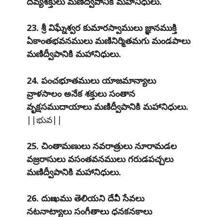
దివ్యశక్తులు మణిద్వీపానికి మహానిధులు.
23. శ్రీ విఘ్నేశ్వర కుమారస్వాములు జ్ఞానముక్తి
ఏకాంతభవనములు మణినిర్మితమగు మండపాలు
మణిద్వీపానికి మహానిధులు.
24. పంచభూతములు యాజమాన్యాలు
వ్రాళసాలం అనేక శక్తులు సంతాన
వృక్షసముదాయాలు మణిద్వీపానికి మహానిధులు.
||భువ||
25. చింతామణులు నవరాత్రులు నూరామడల
వజ్రరాసులు వసంతవనములు గరుడపచ్చలు
మణిద్వీపానికి మహానిధులు.
26. దుఃఖము తెలియని దేవీ సేవలు
నటనాట్యాలు సంగీతాలు ధనకనకాలు