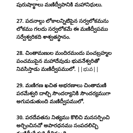
పురుషార్థాలు మణిద్వీపానికి మహానిధులు.
27. పదనాల్గు లోకాలన్నిటిపైన సర్వలోకమను
లోకము గలదు సర్వలోకమే ఈ మణిద్వీపము
సర్వేశ్వరికది శాశ్వతస్థానం.
28. చింతామణుల మందిరమందు పంచబ్రహ్మల
పంచముపైన మహాదేవుడు భువనేశ్వరితో
నివసిస్తాడు మణిద్వీపములో.
||భువ||
29. మణిగణ ఖచిత ఆభరణాలు చింతామణి
పరమేశ్వరి దాల్చి సౌందర్యానికి సౌందర్యముగా
అగుపడుతుంది మణిద్వీపములో.
30. పరదేవతను నిత్యము కొలిచి మనసర్పించి
అర్చించినచో అపారధనము సంపదలిచ్చి