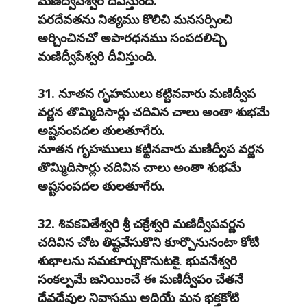
మణిద్వీపేశ్వరి దీవిస్తుంది.
పరదేవతను నిత్యము కొలిచి మనసర్పించి
అర్చించినచో అపారధనము సంపదలిచ్చి
మణిద్వీపేశ్వరి దీవిస్తుంది.
31. నూతన గృహములు కట్టినవారు మణిద్వీప
వర్ణన తొమ్మిదిసార్లు చదివిన చాలు అంతా శుభమే
అష్టసంపదల తులతూగేరు.
నూతన గృహములు కట్టినవారు మణిద్వీప వర్ణన
తొమ్మిదిసార్లు చదివిన చాలు అంతా శుభమే
అష్టసంపదల తులతూగేరు.
32. శివకవితేశ్వరి శ్రీ చక్రేశ్వరి మణిద్వీపవర్ణన
చదివిన చోట తిష్టవేసుకొని కూర్చొనునంటా కోటి
శుభాలను సమకూర్చుకొనుటకై
.
భువనేశ్వరి
సంకల్పమే జనియించే ఈ మణిద్వీపం చేతనే
దేవదేవుల నివాసము అదియే మన భక్తకోటి