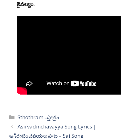
కైవల్యం.
Categories
Sthothram...స్తోత్రం
Asirvadinchavayya Song Lyrics |
ఆశీర్వదించవయ్యా పాట – Sai Song