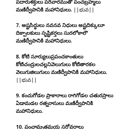
పదారుశక్తులు పరివారముతో పంచబ్రహ్మలు
మణిద్వీపానికి మహానిధులు.
||భువ||
7. అష్టసిద్ధులు నవనవ నిధులు అష్టదిక్కులూ
దిక్పాలకులు సృష్టికర్తలు సురలోకాలౌ
మణిద్వీపానికి మహానిధులు.
8. కోటి సూర్యులుప్రపంచకాంతులు
కోటిచంద్రులచల్లనివెలుగులు కోటితారకల
వెలుగుజిలుగులు మణిద్వీపానికి మహానిధులు.
||భువ||
9. కంచుగోడల ప్రాకారాలు రాగిగోడల చతురస్రాలు
ఏడామడల రత్నరాసులు మణిద్వీపానికి
మహానిధులు.
10. పంచామృతమయ సరోవరాలు