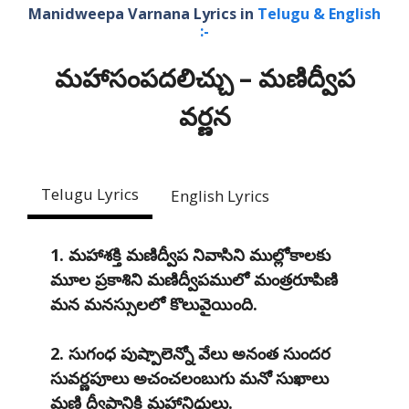
Manidweepa Varnana Lyrics in
Telugu & English
:-
మహాసంపదలిచ్చు – మణిద్వీప
వర్ణన
Telugu Lyrics
English Lyrics
1. మహాశక్తి మణిద్వీప నివాసిని ముల్లోకాలకు
మూల ప్రకాశిని మణిద్వీపములో మంత్రరూపిణి
మన మనస్సులలో కొలువైయింది.
2. సుగంధ పుష్పాలెన్నో వేలు అనంత సుందర
సువర్ణపూలు అచంచలంబుగు మనో సుఖాలు
మణి ద్వీపానికి మహానిధులు.