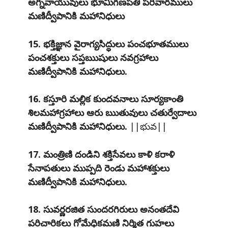
అగ్నివాయువులు భూమిగణపతి పరివారములు
మణిద్వీపానికి మహానిధులు
15. భక్తిజ్ఞాన వైరాగ్యసిద్ధులు పంచభూతములు
పంచశక్తులు సప్తఋషులు నవగ్రహాలు
మణిద్వీపానికి మహానిధులు.
16. కస్తూరి మల్లిక కుందవనాలు సూర్యకాంతి
శిలమహాగ్రహాలు ఆరు ఋతువులు చతుర్వేదాలు
మణిద్వీపానికి మహానిధులు.
||భువ||
17. మంత్రిణి దండిని శక్తిసేవలు కాళి కరాళి
సేనాపతులు ముప్పది రెండు మహాశక్తులు
మణిద్వీపానికి మహానిధులు.
18. సువర్ణరజిత సుందరగిరులు అనంతదేవి
పరిచారికలు గోమేధికమణి నిర్మిత గుహలు